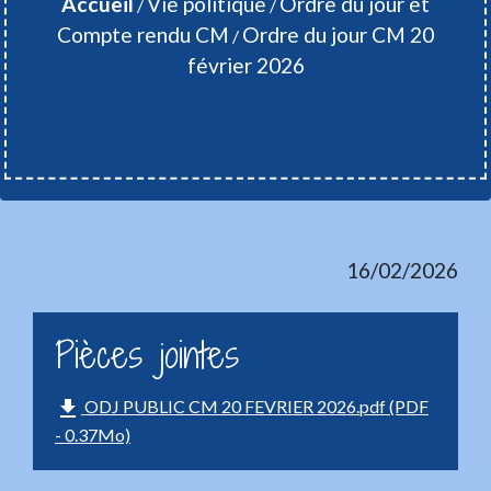
Accueil
Vie politique
Ordre du jour et
/
/
Compte rendu CM
Ordre du jour CM 20
/
février 2026
16/02/2026
Pièces jointes
file_download
ODJ PUBLIC CM 20 FEVRIER 2026.pdf (PDF
- 0.37Mo)