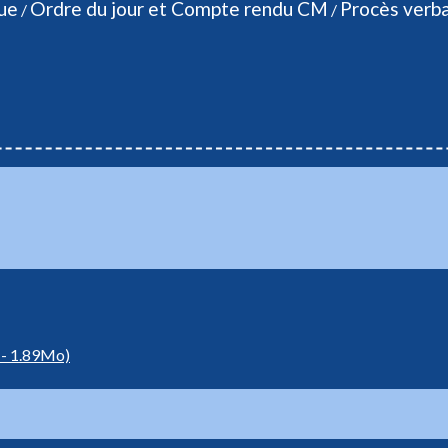
que
Ordre du jour et Compte rendu CM
Procès verba
/
/
- 1.89Mo)