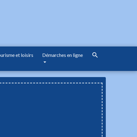
search
urisme et loisirs
Démarches en ligne