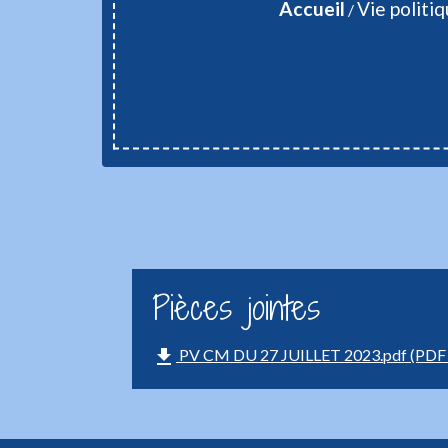
Accueil
Vie politi
/
Pièces jointes
file_download
PV CM DU 27 JUILLET 2023.pdf (PDF 