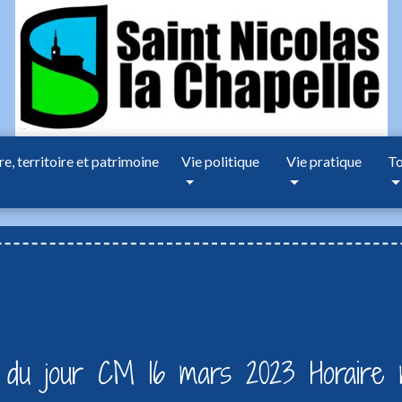
re, territoire et patrimoine
Vie politique
Vie pratique
To
 du jour CM 16 mars 2023 Horaire m