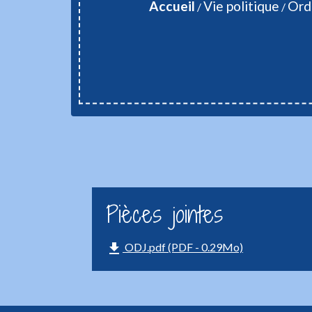
Accueil
Vie politique
Ord
/
/
Pièces jointes
file_download
ODJ.pdf (PDF - 0.29Mo)