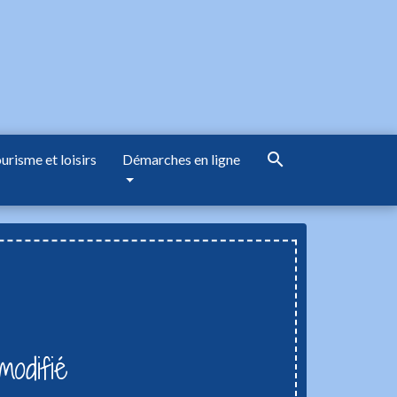
search
urisme et loisirs
Démarches en ligne
odifié