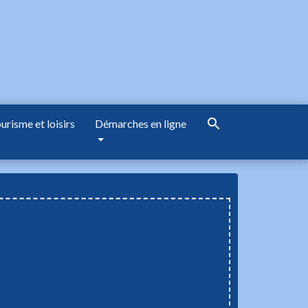
search
urisme et loisirs
Démarches en ligne