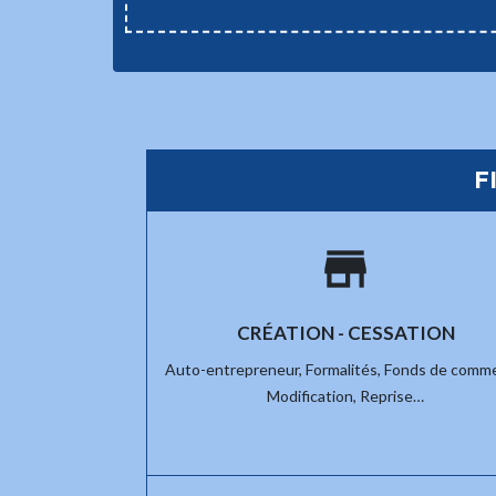
F
store
CRÉATION - CESSATION
Auto-entrepreneur,
Formalités,
Fonds de comme
Modification,
Reprise…