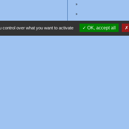
 control over what you want to activate
OK, accept all
Contacts
Mairie de Saint-Nicolas-la-Chapelle
6 Chemin de l'École
73590 Saint-Nicolas-la-Chapelle - FRANCE
+33 4 79 31 72 97
Contact par formulaire
tique de confidentialité
-
Accessibilité
-
Plan du sit