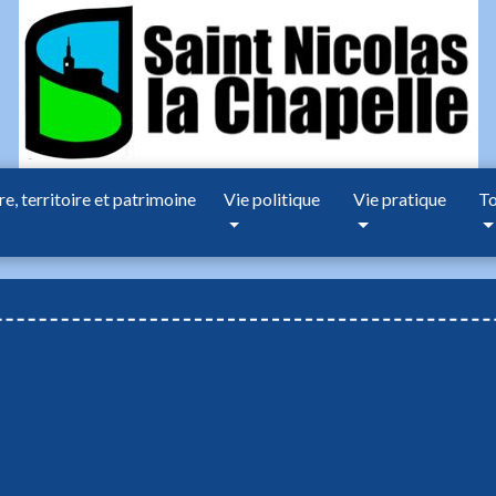
re, territoire et patrimoine
Vie politique
Vie pratique
To