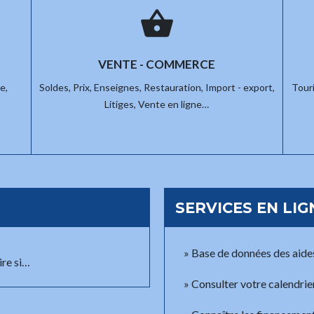
shopping_basket
VENTE - COMMERCE
e,
Soldes,
Prix,
Enseignes,
Restauration,
Import - export,
Tour
Litiges,
Vente en ligne…
SERVICES EN LIG
Base de données des aides 
re si…
Consulter votre calendrier