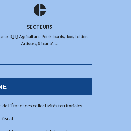
pie_chart
SECTEURS
isme,
BTP
,
Agriculture,
Poids lourds,
Taxi,
Édition,
Artistes,
Sécurité, …
NE
de l'État et des collectivités territoriales
 fiscal